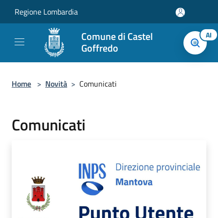
Salta al contenuto principale
Regione Lombardia
Comune di Castel
AI
Goffredo
Home
>
Novità
>
Comunicati
Comunicati