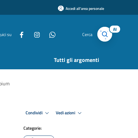
Accedi all'area personale
AI
uici su
Cerca
Tutti gli argomenti
ipium
Condividi
Vedi azioni
Categorie: