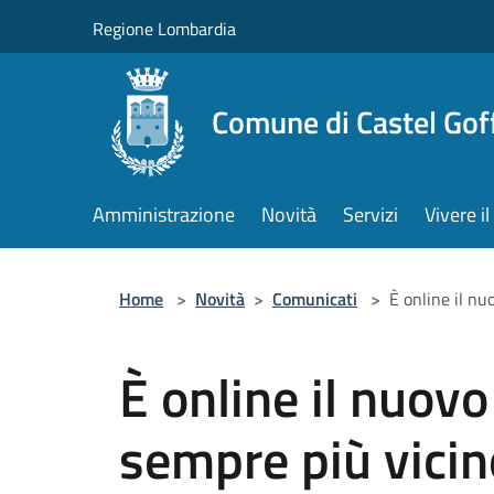
Salta al contenuto principale
Regione Lombardia
Comune di Castel Gof
Amministrazione
Novità
Servizi
Vivere 
Home
>
Novità
>
Comunicati
>
È online il n
È online il nuov
sempre più vicin