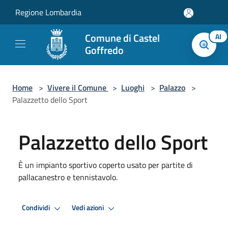
Salta al contenuto principale
Regione Lombardia
Comune di Castel
AI
Goffredo
Home
>
Vivere il Comune
>
Luoghi
>
Palazzo
>
Palazzetto dello Sport
Palazzetto dello Sport
È un impianto sportivo coperto usato per partite di
pallacanestro e tennistavolo.
Condividi
Vedi azioni