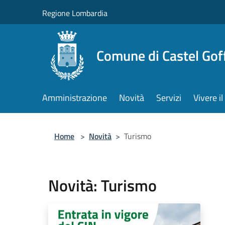
Salta al contenuto principale
Regione Lombardia
Comune di Castel Gof
Amministrazione
Novità
Servizi
Vivere 
Home
>
Novità
>
Turismo
Novità: Turismo