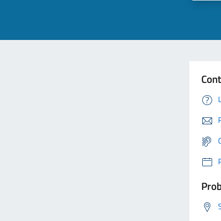
Cont
Prob