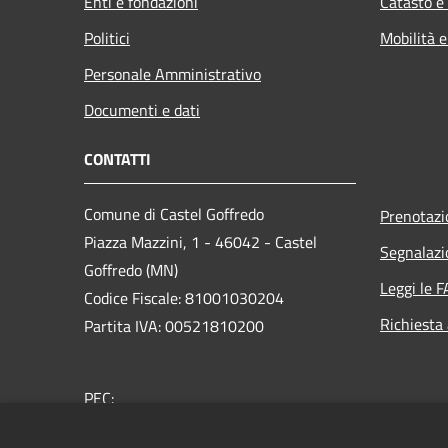
Enti e fondazioni
Catasto e
Politici
Mobilità e
Personale Amministrativo
Documenti e dati
CONTATTI
Comune di Castel Goffredo
Prenotaz
Piazza Mazzini, 1 - 46042 - Castel
Segnalazi
Goffredo (MN)
Leggi le 
Codice Fiscale: 81001030204
Richiesta
Partita IVA: 00521810200
PEC:
comunedicastelgoffredo.mn@legalmail.it