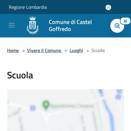
Salta al contenuto principale
Regione Lombardia
Comune di Castel
AI
Goffredo
Home
>
Vivere il Comune
>
Luoghi
>
Scuola
Scuola