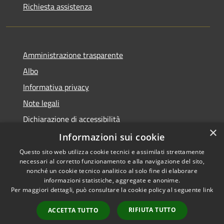
Richiesta assistenza
Amministrazione trasparente
Albo
Informativa privacy
Note legali
Dichiarazione di accessibilità
×
Piano di miglioramento
Informazioni sui cookie
Questo sito web utilizza cookie tecnici e assimilati strettamente
necessari al corretto funzionamento e alla navigazione del sito,
nonché un cookie tecnico analitico al solo fine di elaborare
informazioni statistiche, aggregate e anonime.
RSS
Copyright © 2026 • Comune di
Per maggiori dettagli, può consultare la cookie policy al seguente
link
Accessibilità
Castel Goffredo • Powered by
Privacy
Municipium
Accesso
•
RIFIUTA TUTTO
ACCETTA TUTTO
Cookie
redazione