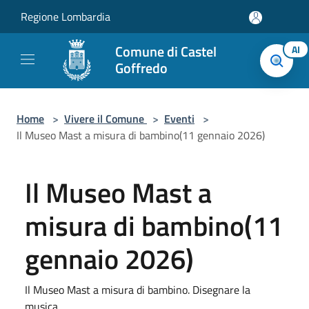
Salta al contenuto principale
Regione Lombardia
Comune di Castel
AI
Goffredo
Home
>
Vivere il Comune
>
Eventi
>
Il Museo Mast a misura di bambino(11 gennaio 2026)
Il Museo Mast a
misura di bambino(11
gennaio 2026)
Il Museo Mast a misura di bambino. Disegnare la
musica.