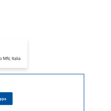
 MN, Italia
appa