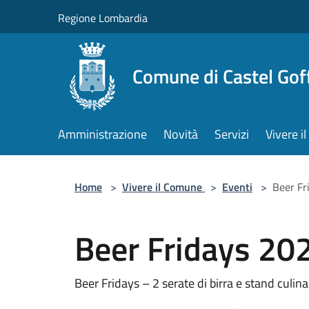
Salta al contenuto principale
Regione Lombardia
Comune di Castel Gof
Amministrazione
Novità
Servizi
Vivere 
Home
>
Vivere il Comune
>
Eventi
>
Beer Fr
Beer Fridays 202
Beer Fridays – 2 serate di birra e stand culin