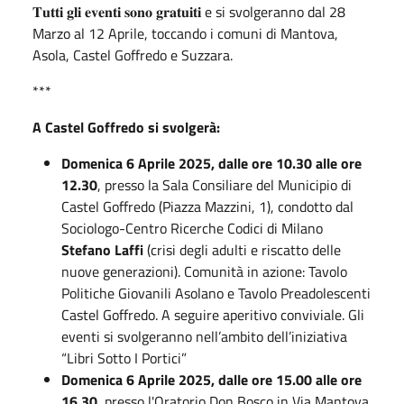
𝐓𝐮𝐭𝐭𝐢 𝐠𝐥𝐢 𝐞𝐯𝐞𝐧𝐭𝐢 𝐬𝐨𝐧𝐨 𝐠𝐫𝐚𝐭𝐮𝐢𝐭𝐢 e si svolgeranno dal 28
Marzo al 12 Aprile, toccando i comuni di Mantova,
Asola, Castel Goffredo e Suzzara.
***
A Castel Goffredo si svolgerà:
Domenica 6 Aprile 2025, dalle ore 10.30 alle ore
12.30
, presso la Sala Consiliare del Municipio di
Castel Goffredo (Piazza Mazzini, 1), condotto dal
Sociologo-Centro Ricerche Codici di Milano
Stefano Laffi
(crisi degli adulti e riscatto delle
nuove generazioni). Comunità in azione: Tavolo
Politiche Giovanili Asolano e Tavolo Preadolescenti
Castel Goffredo. A seguire aperitivo conviviale. Gli
eventi si svolgeranno nell’ambito dell’iniziativa
“Libri Sotto I Portici”
Domenica 6 Aprile 2025, dalle ore 15.00 alle ore
16.30
, presso l'Oratorio Don Bosco in Via Mantova