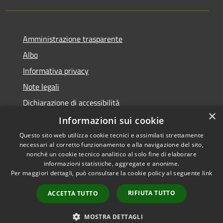
Amministrazione trasparente
Albo
Informativa privacy
Note legali
Dichiarazione di accessibilità
×
Piano di miglioramento
Informazioni sui cookie
Questo sito web utilizza cookie tecnici e assimilati strettamente
necessari al corretto funzionamento e alla navigazione del sito,
nonché un cookie tecnico analitico al solo fine di elaborare
informazioni statistiche, aggregate e anonime.
RSS
Copyright © 2026 • Comune di
Per maggiori dettagli, può consultare la cookie policy al seguente
link
Accessibilità
Castel Goffredo • Powered by
Privacy
Municipium
Accesso
•
RIFIUTA TUTTO
ACCETTA TUTTO
Cookie
redazione
Mappa del sito
MOSTRA DETTAGLI