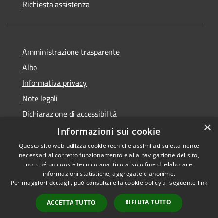
Richiesta assistenza
Amministrazione trasparente
Albo
Informativa privacy
Note legali
Dichiarazione di accessibilità
×
Piano di miglioramento
Informazioni sui cookie
Questo sito web utilizza cookie tecnici e assimilati strettamente
necessari al corretto funzionamento e alla navigazione del sito,
nonché un cookie tecnico analitico al solo fine di elaborare
informazioni statistiche, aggregate e anonime.
RSS
Copyright © 2026 • Comune di
Per maggiori dettagli, può consultare la cookie policy al seguente
link
Accessibilità
Castel Goffredo • Powered by
Privacy
Municipium
Accesso
•
RIFIUTA TUTTO
ACCETTA TUTTO
Cookie
redazione