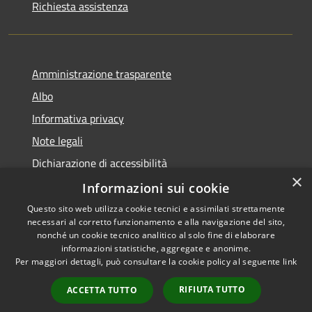
Richiesta assistenza
Amministrazione trasparente
Albo
Informativa privacy
Note legali
Dichiarazione di accessibilità
×
Piano di miglioramento
Informazioni sui cookie
Questo sito web utilizza cookie tecnici e assimilati strettamente
necessari al corretto funzionamento e alla navigazione del sito,
nonché un cookie tecnico analitico al solo fine di elaborare
informazioni statistiche, aggregate e anonime.
RSS
Copyright © 2026 • Comune di
Per maggiori dettagli, può consultare la cookie policy al seguente
link
Accessibilità
Castel Goffredo • Powered by
Privacy
Municipium
Accesso
•
RIFIUTA TUTTO
ACCETTA TUTTO
Cookie
redazione