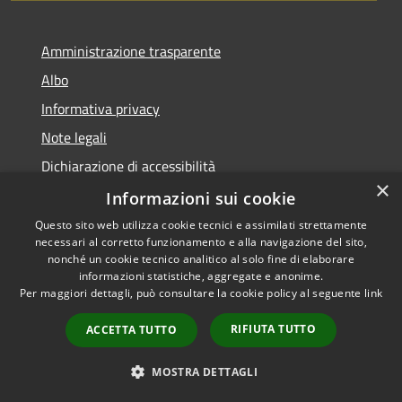
Amministrazione trasparente
Albo
Informativa privacy
Note legali
Dichiarazione di accessibilità
×
Piano di miglioramento
Informazioni sui cookie
Questo sito web utilizza cookie tecnici e assimilati strettamente
necessari al corretto funzionamento e alla navigazione del sito,
nonché un cookie tecnico analitico al solo fine di elaborare
informazioni statistiche, aggregate e anonime.
RSS
Copyright © 2026 • Comune di
Per maggiori dettagli, può consultare la cookie policy al seguente
link
Accessibilità
Castel Goffredo • Powered by
Privacy
Municipium
Accesso
•
RIFIUTA TUTTO
ACCETTA TUTTO
Cookie
redazione
Mappa del sito
MOSTRA DETTAGLI