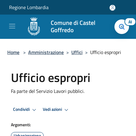
Salta al contenuto principale
Regione Lombardia
Comune di Castel
AI
Goffredo
Home
>
Amministrazione
>
Uffici
>
Ufficio espropri
Ufficio espropri
Fa parte del Servizio Lavori pubblici.
Condividi
Vedi azioni
Argomenti:
Urbanizzazione