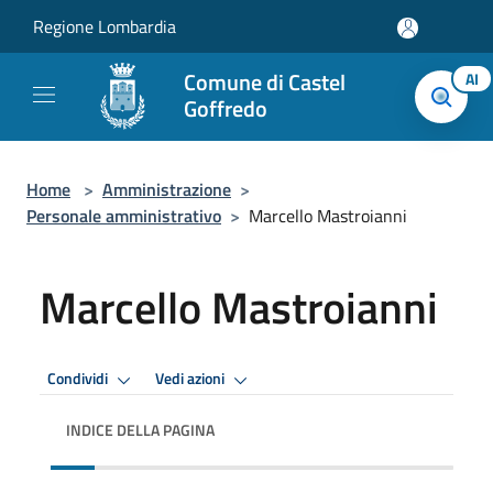
Salta al contenuto principale
Regione Lombardia
Comune di Castel
AI
Goffredo
Home
>
Amministrazione
>
Personale amministrativo
>
Marcello Mastroianni
Marcello Mastroianni
Condividi
Vedi azioni
INDICE DELLA PAGINA