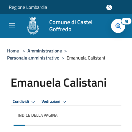
Salta al contenuto principale
Regione Lombardia
Comune di Castel
AI
Goffredo
Home
>
Amministrazione
>
Personale amministrativo
>
Emanuela Calistani
Emanuela Calistani
Condividi
Vedi azioni
INDICE DELLA PAGINA