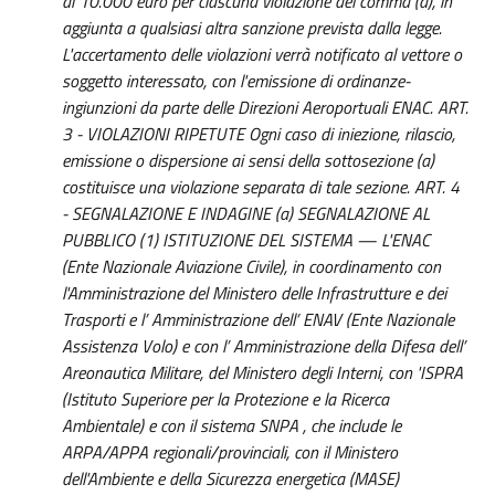
di 10.000 euro per ciascuna violazione del comma (a), in
aggiunta a qualsiasi altra sanzione prevista dalla legge.
L'accertamento delle violazioni verrà notificato al vettore o
soggetto interessato, con l'emissione di ordinanze-
ingiunzioni da parte delle Direzioni Aeroportuali ENAC. ART.
3 - VIOLAZIONI RIPETUTE Ogni caso di iniezione, rilascio,
emissione o dispersione ai sensi della sottosezione (a)
costituisce una violazione separata di tale sezione. ART. 4
- SEGNALAZIONE E INDAGINE (a) SEGNALAZIONE AL
PUBBLICO (1) ISTITUZIONE DEL SISTEMA — L'ENAC
(Ente Nazionale Aviazione Civile), in coordinamento con
l'Amministrazione del Ministero delle Infrastrutture e dei
Trasporti e l’ Amministrazione dell’ ENAV (Ente Nazionale
Assistenza Volo) e con l’ Amministrazione della Difesa dell’
Areonautica Militare, del Ministero degli Interni, con 'ISPRA
(Istituto Superiore per la Protezione e la Ricerca
Ambientale) e con il sistema SNPA , che include le
ARPA/APPA regionali/provinciali, con il Ministero
dell'Ambiente e della Sicurezza energetica (MASE)