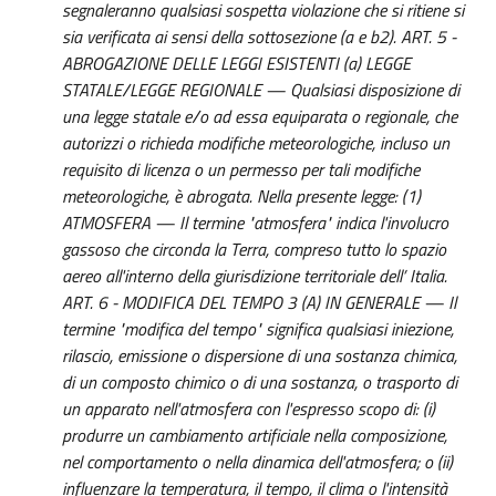
segnaleranno qualsiasi sospetta violazione che si ritiene si
sia verificata ai sensi della sottosezione (a e b2). ART. 5 -
ABROGAZIONE DELLE LEGGI ESISTENTI (a) LEGGE
STATALE/LEGGE REGIONALE — Qualsiasi disposizione di
una legge statale e/o ad essa equiparata o regionale, che
autorizzi o richieda modifiche meteorologiche, incluso un
requisito di licenza o un permesso per tali modifiche
meteorologiche, è abrogata. Nella presente legge: (1)
ATMOSFERA — Il termine "atmosfera" indica l'involucro
gassoso che circonda la Terra, compreso tutto lo spazio
aereo all'interno della giurisdizione territoriale dell’ Italia.
ART. 6 - MODIFICA DEL TEMPO 3 (A) IN GENERALE — Il
termine "modifica del tempo" significa qualsiasi iniezione,
rilascio, emissione o dispersione di una sostanza chimica,
di un composto chimico o di una sostanza, o trasporto di
un apparato nell'atmosfera con l'espresso scopo di: (i)
produrre un cambiamento artificiale nella composizione,
nel comportamento o nella dinamica dell'atmosfera; o (ii)
influenzare la temperatura, il tempo, il clima o l'intensità