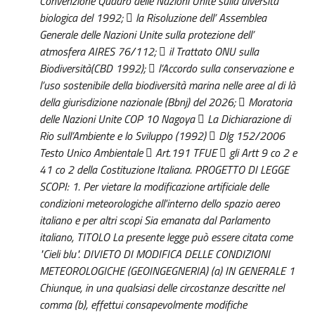
Convenzione Quadro delle Nazioni Unite sulla diversità
biologica del 1992;  la Risoluzione dell’ Assemblea
Generale delle Nazioni Unite sulla protezione dell’
atmosfera AIRES 76/112;  il Trattato ONU sulla
Biodiversità(CBD 1992);  l’Accordo sulla conservazione e
l’uso sostenibile della biodiversità marina nelle aree al di là
della giurisdizione nazionale (Bbnj) del 2026;  Moratoria
delle Nazioni Unite COP 10 Nagoya  La Dichiarazione di
Rio sull’Ambiente e lo Sviluppo (1992)  Dlg 152/2006
Testo Unico Ambientale  Art.191 TFUE  gli Artt 9 co 2 e
41 co 2 della Costituzione Italiana. PROGETTO DI LEGGE
SCOPI: 1. Per vietare la modificazione artificiale delle
condizioni meteorologiche all'interno dello spazio aereo
italiano e per altri scopi Sia emanata dal Parlamento
italiano, TITOLO La presente legge può essere citata come
"Cieli blu". DIVIETO DI MODIFICA DELLE CONDIZIONI
METEOROLOGICHE (GEOINGEGNERIA) (a) IN GENERALE 1
Chiunque, in una qualsiasi delle circostanze descritte nel
comma (b), effettui consapevolmente modifiche